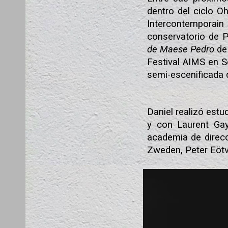
dentro del ciclo O
Intercontemporai
conservatorio de P
de Maese Pedro
de
Festival AIMS en S
semi-escenificada
Daniel realizó est
y con Laurent Gay
academia de direcc
Zweden, Peter Eötv