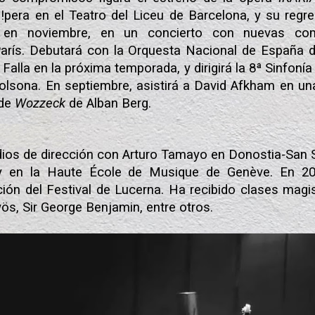
h!pera en el Teatro del Liceu de Barcelona, y su reg
n en noviembre, en un concierto con nuevas co
arís. Debutará con la Orquesta Nacional de España d
 Falla en la próxima temporada, y dirigirá la 8ª Sinfoní
olsona. En septiembre, asistirá a David Afkham en u
 de
Wozzeck
de Alban Berg.
udios de dirección con Arturo Tamayo en Donostia-San 
 en la Haute École de Musique de Genève. En 202
ión del Festival de Lucerna. Ha recibido clases magi
ös, Sir George Benjamin, entre otros.