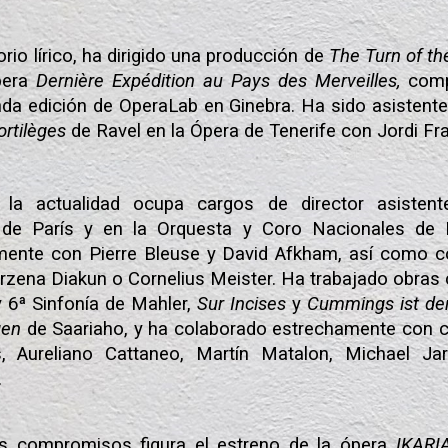
orio lírico, ha dirigido una producción de
The Turn of t
pera
Dernière Expédition au Pays des Merveilles,
comp
nda edición de OperaLab en Ginebra. Ha sido asistent
ortilèges
de Ravel en la
Ópera de
Tenerife con Jordi Fr
n la actualidad ocupa cargos de director asisten
 de París y en la Orquesta y Coro Nacionales de
mente con Pierre Bleuse y David Afkham, así como c
zena Diakun o Cornelius Meister. Ha trabajado obras 
y 6ª Sinfonía de Mahler,
Sur Incises
y
Cummings ist de
gen
de Saariaho, y ha colaborado estrechamente con
 Aureliano Cattaneo, Martín Matalon, Michael Jarr
.
s compromisos figura el estreno de
la ópera
IKAR