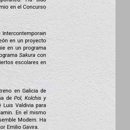
emio en el Concurso
 Intercontemporain
 León en un proyecto
onie en un programa
programa
Sakura
con
iertos escolares en
treno en Galicia de
aña de
Pol, Kolchis y
 Luis Valdivia para
njamin. En el mismo
Ensemble Modern. Ha
r Emilio Gavira.