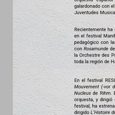
galardonado con el
Juventudes Musica
Recientemente ha 
en el festival Mani
pedagógico con l
con
Rosamunde
de
la Orchestre des P
toda la región de H
En el festival RES
Mouvement (-vor d
Nucleus
de Rihm. 
orquesta, y dirigi
festival, ha estre
dirigido
L
’Histoire d