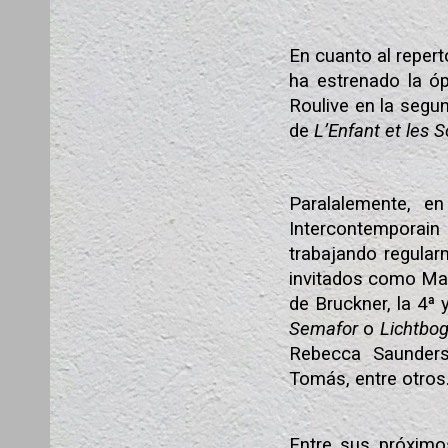
En cuanto al repert
ha estrenado la ó
Roulive
en la segu
de
L’Enfant et les S
Paralalemente, e
Intercontemporain
trabajando regular
invitados como Mar
de Bruckner, la 4ª 
Semafor
o
Lichtbo
Rebecca Saunders,
Tomás, entre otros
Entre sus próximo