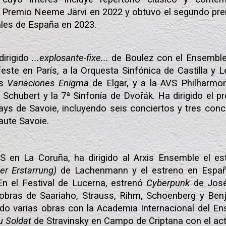
 Premio Neeme Järvi en 2022 y obtuvo el segundo pr
les de España en 2023.
dirigido
...explosante
-fixe...
de Boulez con
el Ensemble
feste en París, a la Orquesta Sinfónica de Castilla y
as
Variaciones Enigma
de Elgar, y a la AVS Philharm
 Schubert y la 7ª Sinfonía de Dvořák. Ha dirigido el 
ays de Savoie, incluyendo seis conciertos y tres conc
aute Savoie.
IS en La Coruña, ha dirigido al Arxis Ensemble el es
er Erstarrung)
de Lachenmann y el estreno en Esp
En el
Festival de
Lucern
a,
estrenó
Cyberpunk
de José
ó obras de Saariaho, Strauss, Rihm, Schoenberg y Be
nado varias obras con la Academia Internacional del 
u Soldat
de Stravinsky en Campo de Criptana con el acto