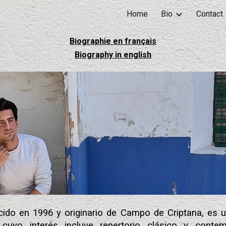
Home
Bio
Contact
ip to main content
Skip to navigat
Biographie en français
Biography in english
cido en 1996 y originario de Campo de Criptana, es u
 cuyo interés incluye repertorio clásico y conte