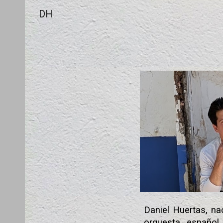
DH
Sk
Daniel Huertas, na
orquesta español