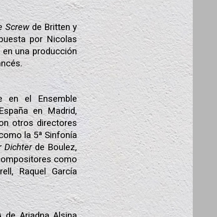
he Screw
de Britten y
uesta por Nicolas
e en una producción
ancés.
te en el Ensemble
 España en Madrid,
on otros directores
como la 5ª Sinfonía
r Dichter
de Boulez,
 compositores como
ell, Raquel García
IA
de Ariadna Alsina